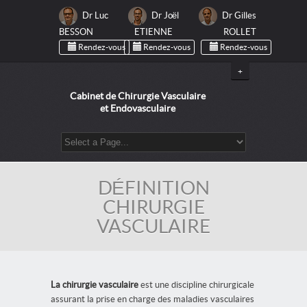
Dr Luc
Dr Joël
Dr Gilles
BESSON
ETIENNE
ROLLET
Rendez-vous
Rendez-vous
Rendez-vous
+
Cabinet de Chirurgie Vasculaire
et Endovasculaire
DÉFINITION
CHIRURGIE
VASCULAIRE
La chirurgie vasculaire
est une discipline chirurgicale
assurant la prise en charge des maladies vasculaires