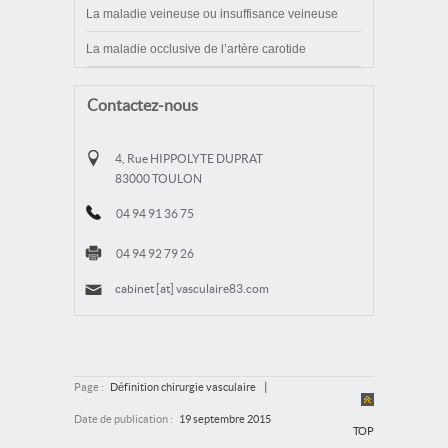
La maladie veineuse ou insuffisance veineuse
La maladie occlusive de l’artère carotide
Contactez-nous
4, Rue HIPPOLYTE DUPRAT
83000 TOULON
04 94 91 36 75
04 94 92 79 26
cabinet [at] vasculaire83.com
|
Page :
Définition chirurgie vasculaire
Date de publication :
19 septembre 2015
TOP