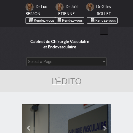
Dr Luc
Dr Joël
Dr Gilles
BESSON
ETIENNE
ROLLET
Rendez-vous
Rendez-vous
Rendez-vous
+
Cabinet de Chirurgie Vasculaire
et Endovasculaire
L’ÉDITO
Previous
Next