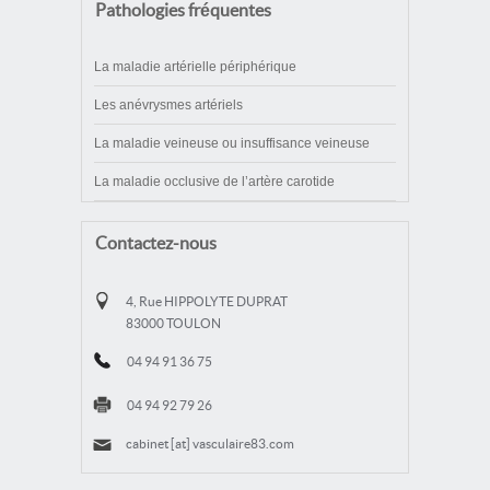
Pathologies fréquentes
La maladie artérielle périphérique
Les anévrysmes artériels
La maladie veineuse ou insuffisance veineuse
La maladie occlusive de l’artère carotide
Contactez-nous
4, Rue HIPPOLYTE DUPRAT
83000 TOULON
04 94 91 36 75
04 94 92 79 26
cabinet [at] vasculaire83.com