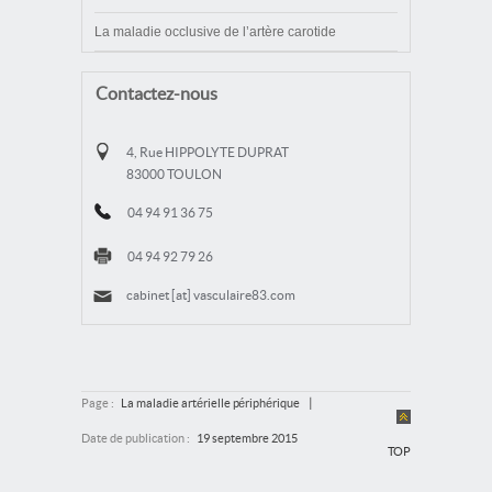
La maladie occlusive de l’artère carotide
Contactez-nous
4, Rue HIPPOLYTE DUPRAT
83000 TOULON
04 94 91 36 75
04 94 92 79 26
cabinet [at] vasculaire83.com
|
Page :
La maladie artérielle périphérique
Date de publication :
19 septembre 2015
TOP