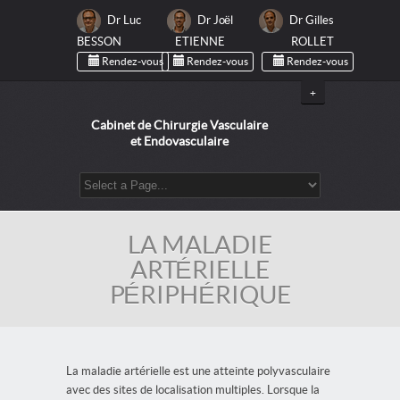
Dr Luc
Dr Joël
Dr Gilles
BESSON
ETIENNE
ROLLET
Rendez-vous
Rendez-vous
Rendez-vous
+
Cabinet de Chirurgie Vasculaire
et Endovasculaire
LA MALADIE
ARTÉRIELLE
PÉRIPHÉRIQUE
La maladie artérielle est une atteinte polyvasculaire
avec des sites de localisation multiples. Lorsque la