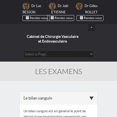
Dr Luc
Dr Joël
Dr Gilles
BESSON
ETIENNE
ROLLET
Rendez-vous
Rendez-vous
Rendez-vous
+
Cabinet de Chirurgie Vasculaire
et Endovasculaire
LES EXAMENS
Le bilan sanguin
Un bilan sanguin est en général le point de
départ d’une investigation concernant une